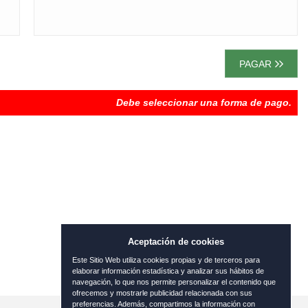
PAGAR
Debe seleccionar una forma de pago.
Aceptación de cookies
Este Sitio Web utiliza cookies propias y de terceros para
elaborar información estadística y analizar sus hábitos de
navegación, lo que nos permite personalizar el contenido que
ofrecemos y mostrarle publicidad relacionada con sus
preferencias. Además, compartimos la información con