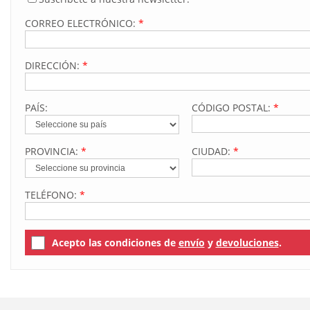
CORREO ELECTRÓNICO:
*
DIRECCIÓN:
*
PAÍS:
CÓDIGO POSTAL:
*
PROVINCIA:
*
CIUDAD:
*
TELÉFONO:
*
Acepto las condiciones de
envío
y
devoluciones
.