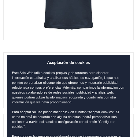
Aceptación de cookies
VINTAGE ROCK, CAMISETA CÁDIZ,
DENIM, XL
Este Sitio Web utiliza cookies propias y de terceros para elaborar
información estadística y analizar sus hábitos de navegación, lo que nos
0.00
€
permite personalizar el contenido que ofrecemos y mostrarle publicidad
relacionada con sus preferencias. Además, compartimos la información con
nuestros colaboradores de redes sociales, publicidad y análisis web,
quienes podrán utilizar la información recopilada y combinarla con otra
información que les haya proporcionado.
Para aceptar su uso puede hacer click en el botón "Aceptar cookies". Si
usted no está de acuerdo con alguna de estas, podrá personalizar sus
opciones a través del panel de configuración con el botón "Configurar
Referencia:
CAD118
cookies".
Para conocer las empresas colaboradoras que incorporan sus cookies en