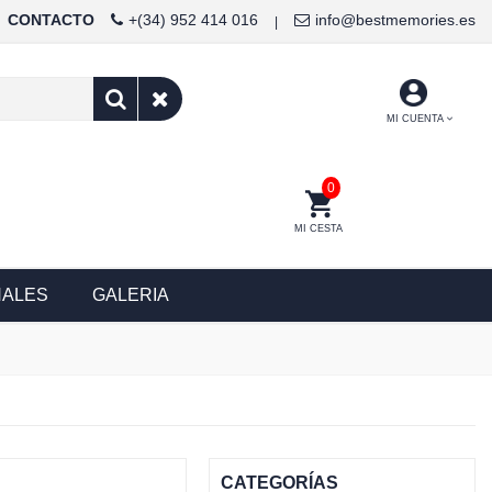
CONTACTO
+(34) 952 414 016
info@bestmemories.es
|
MI CUENTA
0
MI CESTA
NALES
GALERIA
CATEGORÍAS