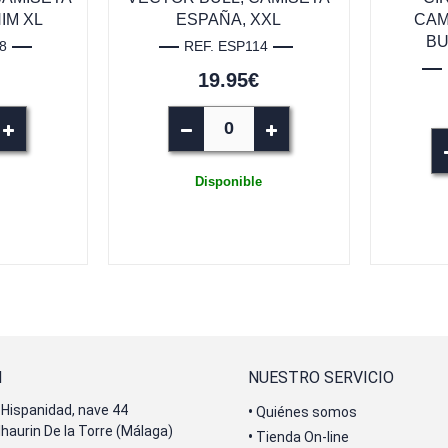
IM XL
ESPAÑA, XXL
CAM
BU
8
REF. ESP114
19.95€
Disponible
N
NUESTRO SERVICIO
Hispanidad, nave 44
•
Quiénes somos
lhaurin De la Torre (Málaga)
•
Tienda On-line