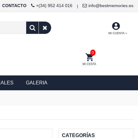
CONTACTO
+(34) 952 414 016
info@bestmemories.es
|
MI CUENTA
0
MI CESTA
NALES
GALERIA
CATEGORÍAS