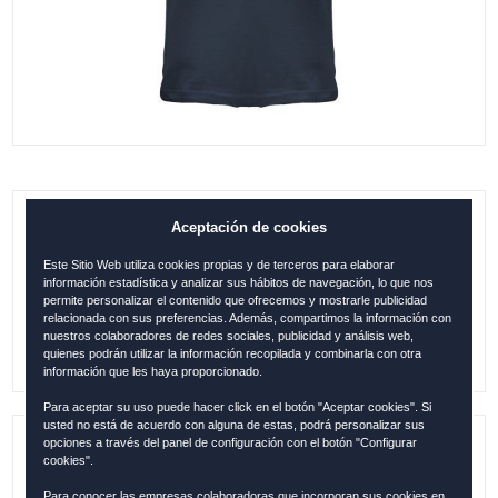
Aceptación de cookies
VINTAGE ROCK, CAMISETA GRANADA,
DENNIN S
Este Sitio Web utiliza cookies propias y de terceros para elaborar
información estadística y analizar sus hábitos de navegación, lo que nos
0.00
€
permite personalizar el contenido que ofrecemos y mostrarle publicidad
relacionada con sus preferencias. Además, compartimos la información con
nuestros colaboradores de redes sociales, publicidad y análisis web,
quienes podrán utilizar la información recopilada y combinarla con otra
información que les haya proporcionado.
Para aceptar su uso puede hacer click en el botón "Aceptar cookies". Si
usted no está de acuerdo con alguna de estas, podrá personalizar sus
opciones a través del panel de configuración con el botón "Configurar
Referencia:
GRA115
cookies".
Para conocer las empresas colaboradoras que incorporan sus cookies en