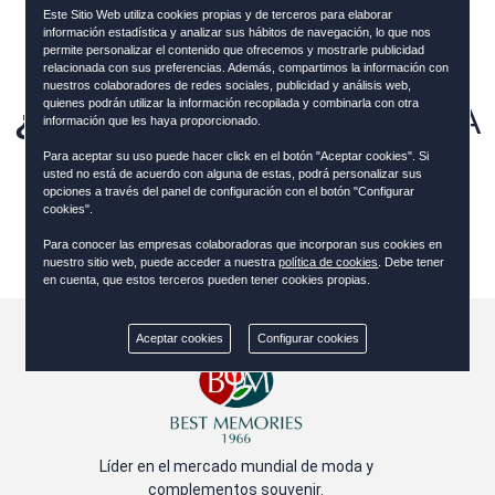
Puede que hayamos renombrado o movido
Este Sitio Web utiliza cookies propias y de terceros para elaborar
esta página, o que no este disponible
información estadística y analizar sus hábitos de navegación, lo que nos
temporalmente. Revisa si has escrito
permite personalizar el contenido que ofrecemos y mostrarle publicidad
relacionada con sus preferencias. Además, compartimos la información con
correctamente la URL en el navegador.
nuestros colaboradores de redes sociales, publicidad y análisis web,
quienes podrán utilizar la información recopilada y combinarla con otra
¿Y AHORA QUÉ?
VUELVE A
información que les haya proporcionado.
NUESTRA
HOME
.
Para aceptar su uso puede hacer click en el botón "Aceptar cookies". Si
usted no está de acuerdo con alguna de estas, podrá personalizar sus
opciones a través del panel de configuración con el botón "Configurar
Si quieres puedes avisarnos en
cookies".
info@bestmemories.es
Para conocer las empresas colaboradoras que incorporan sus cookies en
nuestro sitio web, puede acceder a nuestra
política de cookies
. Debe tener
en cuenta, que estos terceros pueden tener cookies propias.
Aceptar cookies
Configurar cookies
Líder en el mercado mundial de moda y
complementos souvenir.