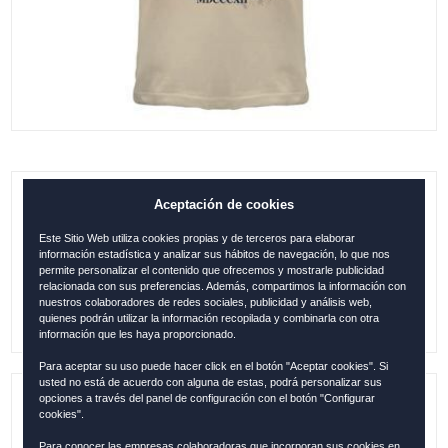
Aceptación de cookies
AUTENTIC OFFWHITE, CAMISETA
CÁDIZ, BEIGE M
Este Sitio Web utiliza cookies propias y de terceros para elaborar
información estadística y analizar sus hábitos de navegación, lo que nos
0.00
€
permite personalizar el contenido que ofrecemos y mostrarle publicidad
relacionada con sus preferencias. Además, compartimos la información con
nuestros colaboradores de redes sociales, publicidad y análisis web,
quienes podrán utilizar la información recopilada y combinarla con otra
información que les haya proporcionado.
Para aceptar su uso puede hacer click en el botón "Aceptar cookies". Si
usted no está de acuerdo con alguna de estas, podrá personalizar sus
opciones a través del panel de configuración con el botón "Configurar
Referencia:
CAD106
cookies".
Para conocer las empresas colaboradoras que incorporan sus cookies en