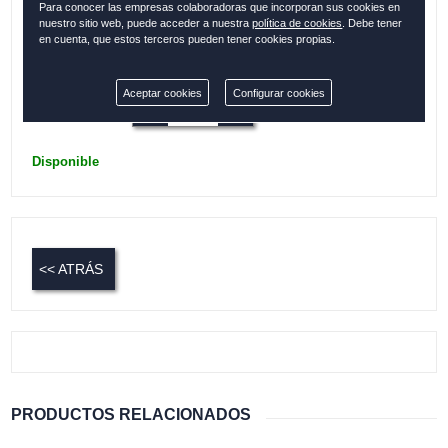
Para conocer las empresas colaboradoras que incorporan sus cookies en
Bolsillos interiores
nuestro sitio web, puede acceder a nuestra
política de cookies
. Debe tener
en cuenta, que estos terceros pueden tener cookies propias.
Colección:
ESPAÑA
Aceptar cookies
Configurar cookies
Cantidad:
Disponible
<< ATRÁS
PRODUCTOS RELACIONADOS