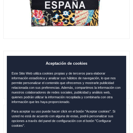
B. 38X30 ESPAÑA ANIMAL PRINT
Aceptación de cookies
Este Sitio Web utiliza cookies propias y de terceros para elaborar
19.95
€
información estadística y analizar sus hábitos de navegación, lo que nos
permite personalizar el contenido que ofrecemos y mostrarle publicidad
relacionada con sus preferencias. Además, compartimos la información con
nuestros colaboradores de redes sociales, publicidad y análisis web,
quienes podrán utilizar la información recopilada y combinarla con otra
información que les haya proporcionado.
Para aceptar su uso puede hacer click en el botón "Aceptar cookies". Si
usted no está de acuerdo con alguna de estas, podrá personalizar sus
Referencia:
ESP332
opciones a través del panel de configuración con el botón "Configurar
cookies".
Descripción:
Tamaño: 38x30x12cm / 100 % Algodón /