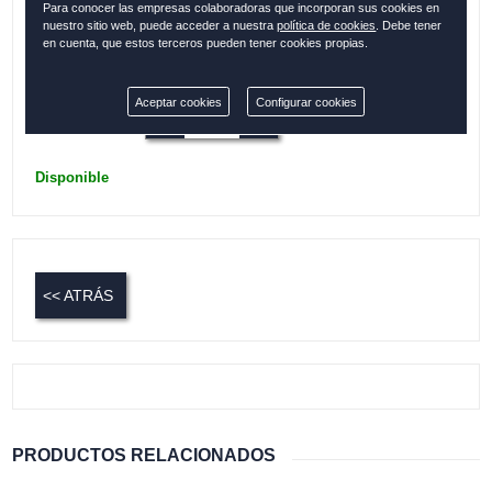
Para conocer las empresas colaboradoras que incorporan sus cookies en
Bolsillos interiores
nuestro sitio web, puede acceder a nuestra
política de cookies
. Debe tener
en cuenta, que estos terceros pueden tener cookies propias.
Colección:
SEVILLA
Aceptar cookies
Configurar cookies
Cantidad:
Disponible
<< ATRÁS
PRODUCTOS RELACIONADOS