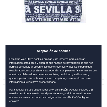
B. 38X30 VISTA SEVILLA DENIM AZUL
Aceptación de cookies
Este Sitio Web utiliza cookies propias y de terceros para elaborar
22.95
€
información estadística y analizar sus hábitos de navegación, lo que nos
permite personalizar el contenido que ofrecemos y mostrarle publicidad
relacionada con sus preferencias. Además, compartimos la información con
nuestros colaboradores de redes sociales, publicidad y análisis web,
quienes podrán utilizar la información recopilada y combinarla con otra
información que les haya proporcionado.
Para aceptar su uso puede hacer click en el botón "Aceptar cookies". Si
usted no está de acuerdo con alguna de estas, podrá personalizar sus
Referencia:
SEV305
opciones a través del panel de configuración con el botón "Configurar
cookies".
Descripción:
Tamaño: 38x30x12cm / 100 % Algodón /