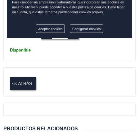
Para conocer las empresas colaboradoras que incorporan sus cookies en
Múltiples bolsillos
nuestro sitio web, puede acceder a nuestra
política de cookies
. Debe tener
en cuenta, que estos terceros pueden tener cookies propias.
Colección:
ESPAÑA
Aceptar cookies
Configurar cookies
Cantidad:
Disponible
<< ATRÁS
PRODUCTOS RELACIONADOS