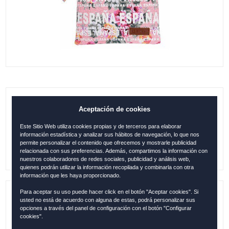
B. ASA ESPAÑA FLORES ROSA
Aceptación de cookies
Este Sitio Web utiliza cookies propias y de terceros para elaborar
9.95
€
información estadística y analizar sus hábitos de navegación, lo que nos
permite personalizar el contenido que ofrecemos y mostrarle publicidad
relacionada con sus preferencias. Además, compartimos la información con
nuestros colaboradores de redes sociales, publicidad y análisis web,
quienes podrán utilizar la información recopilada y combinarla con otra
información que les haya proporcionado.
Para aceptar su uso puede hacer click en el botón "Aceptar cookies". Si
usted no está de acuerdo con alguna de estas, podrá personalizar sus
Referencia:
ESP2232
opciones a través del panel de configuración con el botón "Configurar
cookies".
Descripción:
Tamaño: 17x21 cm / 100 % Algodón /