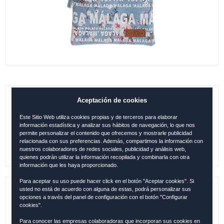
Aceptación de cookies
B. ASA MÁLAGA FLORES AZUL CLARO
Este Sitio Web utiliza cookies propias y de terceros para elaborar
0.00
€
información estadística y analizar sus hábitos de navegación, lo que nos
permite personalizar el contenido que ofrecemos y mostrarle publicidad
relacionada con sus preferencias. Además, compartimos la información con
nuestros colaboradores de redes sociales, publicidad y análisis web,
quienes podrán utilizar la información recopilada y combinarla con otra
información que les haya proporcionado.
Para aceptar su uso puede hacer click en el botón "Aceptar cookies". Si
usted no está de acuerdo con alguna de estas, podrá personalizar sus
Referencia:
MAL2215
opciones a través del panel de configuración con el botón "Configurar
cookies".
Colección:
MALAGA
Para conocer las empresas colaboradoras que incorporan sus cookies en