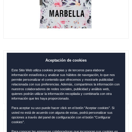
Aceptación de cookies
B. ASA MARBELLA ROSAS-BLANCO
(ESP2227)
Este Sitio Web utiliza cookies propias y de terceros para elaborar
información estadística y analizar sus hábitos de navegación, lo que nos
0.00
€
permite personalizar el contenido que ofrecemos y mostrarle publicidad
relacionada con sus preferencias. Además, compartimos la información con
nuestros colaboradores de redes sociales, publicidad y análisis web,
quienes podrán utilizar la información recopilada y combinarla con otra
información que les haya proporcionado.
Para aceptar su uso puede hacer click en el botón "Aceptar cookies". Si
usted no está de acuerdo con alguna de estas, podrá personalizar sus
opciones a través del panel de configuración con el botón "Configurar
Referencia:
MAR2209
cookies".
Para conocer las empresas colaboradoras que incorporan sus cookies en