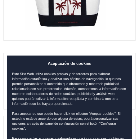
Aceptación de cookies
B. BEACH ROBIN-RUTH PALMERAS
BLANCO-AZUL
Este Sitio Web utiliza cookies propias y de terceros para elaborar
información estadística y analizar sus hábitos de navegación, lo que nos
0.00
€
permite personalizar el contenido que ofrecemos y mostrarle publicidad
relacionada con sus preferencias. Además, compartimos la información con
nuestros colaboradores de redes sociales, publicidad y análisis web,
quienes podrán utilizar la información recopilada y combinarla con otra
información que les haya proporcionado.
Para aceptar su uso puede hacer click en el botón "Aceptar cookies". Si
usted no está de acuerdo con alguna de estas, podrá personalizar sus
opciones a través del panel de configuración con el botón "Configurar
Referencia:
ESP1939
cookies".
Para conocer las empresas colaboradoras que incorporan sus cookies en