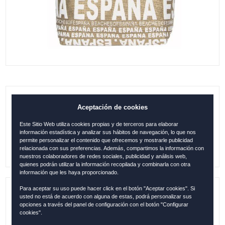
B. GÓNDOLA DE LUXE ESPAÑA ORO
Aceptación de cookies
Este Sitio Web utiliza cookies propias y de terceros para elaborar
24.95
€
información estadística y analizar sus hábitos de navegación, lo que nos
permite personalizar el contenido que ofrecemos y mostrarle publicidad
relacionada con sus preferencias. Además, compartimos la información con
nuestros colaboradores de redes sociales, publicidad y análisis web,
quienes podrán utilizar la información recopilada y combinarla con otra
información que les haya proporcionado.
Para aceptar su uso puede hacer click en el botón "Aceptar cookies". Si
usted no está de acuerdo con alguna de estas, podrá personalizar sus
Referencia:
ESP024
opciones a través del panel de configuración con el botón "Configurar
cookies".
Descripción:
Tamaño: 42x34 cm / 100 % Algodón /