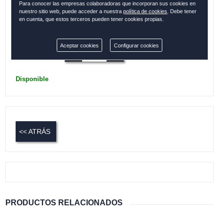
Para conocer las empresas colaboradoras que incorporan sus cookies en
Bolsillos interiores
nuestro sitio web, puede acceder a nuestra
política de cookies
. Debe tener
en cuenta, que estos terceros pueden tener cookies propias.
Colección:
ESPAÑA
Aceptar cookies
Configurar cookies
Cantidad:
Disponible
<< ATRÁS
PRODUCTOS RELACIONADOS