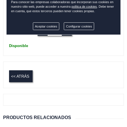
Para conocer las empresas colaboradoras que incorporan sus cookies en
Bolsillos interiores
nuestro sitio web, puede acceder a nuestra
política de cookies
. Debe tener
en cuenta, que estos terceros pueden tener cookies propias.
Colección:
MENORCA
Aceptar cookies
Configurar cookies
Cantidad:
Disponible
<< ATRÁS
PRODUCTOS RELACIONADOS