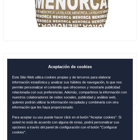
B. GÓNDOLA DE LUXE MENORCA ORO
Aceptación de cookies
Este Sitio Web utiliza cookies propias y de terceros para elaborar
24.95
€
información estadística y analizar sus hábitos de navegación, lo que nos
permite personalizar el contenido que ofrecemos y mostrarle publicidad
relacionada con sus preferencias. Además, compartimos la información con
nuestros colaboradores de redes sociales, publicidad y análisis web,
quienes podrán utilizar la información recopilada y combinarla con otra
información que les haya proporcionado.
Para aceptar su uso puede hacer click en el botón "Aceptar cookies". Si
usted no está de acuerdo con alguna de estas, podrá personalizar sus
Referencia:
MEN001
opciones a través del panel de configuración con el botón "Configurar
cookies".
Descripción:
Tamaño: 42x34 cm / 100 % Algodón /