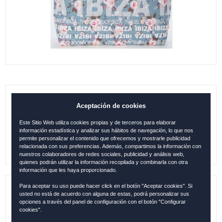
B. GÓNDOLA IBIZA FLORES AZUL
Aceptación de cookies
Este Sitio Web utiliza cookies propias y de terceros para elaborar
24.95
€
información estadística y analizar sus hábitos de navegación, lo que nos
permite personalizar el contenido que ofrecemos y mostrarle publicidad
relacionada con sus preferencias. Además, compartimos la información con
nuestros colaboradores de redes sociales, publicidad y análisis web,
quienes podrán utilizar la información recopilada y combinarla con otra
información que les haya proporcionado.
Para aceptar su uso puede hacer click en el botón "Aceptar cookies". Si
usted no está de acuerdo con alguna de estas, podrá personalizar sus
Referencia:
IBI015
opciones a través del panel de configuración con el botón "Configurar
cookies".
Descripción:
Tamaño: 42x34 cm / 100 % Algodón /