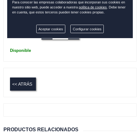
Para conocer las empresas colaboradoras que incorporan sus cookies en
Bolsillos interiores
nuestro sitio web, puede acceder a nuestra
política de cookies
. Debe tener
en cuenta, que estos terceros pueden tener cookies propias.
Colección:
IBIZA
Aceptar cookies
Configurar cookies
Cantidad:
Disponible
<< ATRÁS
PRODUCTOS RELACIONADOS