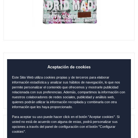
B. PASAPORTE ASA MADRID FLORES
Aceptación de cookies
CELESTE
Este Sitio Web utiliza cookies propias y de terceros para elaborar
información estadística y analizar sus hábitos de navegación, lo que nos
9.95
€
permite personalizar el contenido que ofrecemos y mostrarle publicidad
relacionada con sus preferencias. Además, compartimos la información con
nuestros colaboradores de redes sociales, publicidad y análisis web,
quienes podrán utilizar la información recopilada y combinarla con otra
información que les haya proporcionado.
Para aceptar su uso puede hacer click en el botón "Aceptar cookies". Si
usted no está de acuerdo con alguna de estas, podrá personalizar sus
opciones a través del panel de configuración con el botón "Configurar
Referencia:
MAD2206
cookies".