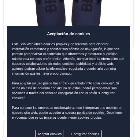
Aceptación de cookies
Este Sitio Web utiliza cookies propias y de terceros para elaborar
información estadística y analizar sus hábitos de navegación, lo que nos
permite personalizar el contenido que ofrecemos y mostrarle publicidad
relacionada con sus preferencias. Además, compartimos la información con
nuestros colaboradores de redes sociales, publicidad y análisis web,
quienes podrán utilizar la información recopilada y combinarla con otra
CHANCLAS DE HOMBRE BEACH AZUL
información que les haya proporcionado.
MARINO, 44-45 (L)
Para aceptar su uso puede hacer click en el botón "Aceptar cookies". Si
usted no está de acuerdo con alguna de estas, podrá personalizar sus
0.00
€
opciones a través del panel de configuración con el botón "Configurar
cookies".
Para conocer las empresas colaboradoras que incorporan sus cookies en
nuestro sitio web, puede acceder a nuestra
política de cookies
. Debe tener
en cuenta, que estos terceros pueden tener cookies propias.
Referencia:
ESP29169
Aceptar cookies
Configurar cookies