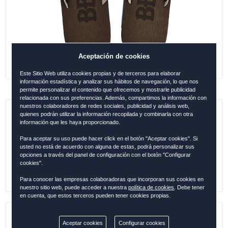
Aceptación de cookies
Este Sitio Web utiliza cookies propias y de terceros para elaborar
información estadística y analizar sus hábitos de navegación, lo que nos
permite personalizar el contenido que ofrecemos y mostrarle publicidad
relacionada con sus preferencias. Además, compartimos la información con
nuestros colaboradores de redes sociales, publicidad y análisis web,
quienes podrán utilizar la información recopilada y combinarla con otra
CHANCLAS DE HOMBRE BEACH
información que les haya proporcionado.
MARRÓN-BEIGE, 42-43 (M)
Para aceptar su uso puede hacer click en el botón "Aceptar cookies". Si
usted no está de acuerdo con alguna de estas, podrá personalizar sus
0.00
€
opciones a través del panel de configuración con el botón "Configurar
cookies".
Para conocer las empresas colaboradoras que incorporan sus cookies en
nuestro sitio web, puede acceder a nuestra
política de cookies
. Debe tener
en cuenta, que estos terceros pueden tener cookies propias.
Referencia:
ESP29165
Aceptar cookies
Configurar cookies