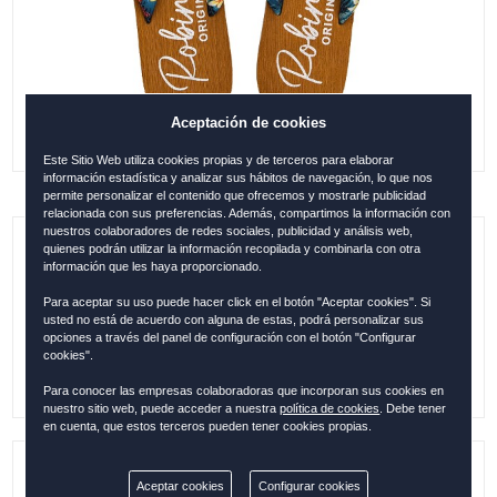
Aceptación de cookies
Este Sitio Web utiliza cookies propias y de terceros para elaborar
información estadística y analizar sus hábitos de navegación, lo que nos
permite personalizar el contenido que ofrecemos y mostrarle publicidad
relacionada con sus preferencias. Además, compartimos la información con
nuestros colaboradores de redes sociales, publicidad y análisis web,
quienes podrán utilizar la información recopilada y combinarla con otra
CHANCLAS DE MUJER BEIGE-
información que les haya proporcionado.
TROPICAL AZUL, 38-39 (M)
Para aceptar su uso puede hacer click en el botón "Aceptar cookies". Si
usted no está de acuerdo con alguna de estas, podrá personalizar sus
0.00
€
opciones a través del panel de configuración con el botón "Configurar
cookies".
Para conocer las empresas colaboradoras que incorporan sus cookies en
nuestro sitio web, puede acceder a nuestra
política de cookies
. Debe tener
en cuenta, que estos terceros pueden tener cookies propias.
Referencia:
ESP29162
Aceptar cookies
Configurar cookies