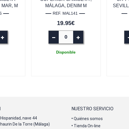
 MAR, M
MÁLAGA, DENIM M
SEVILL
6
REF. MAL141
19.95€
Disponible
N
NUESTRO SERVICIO
Hispanidad, nave 44
•
Quiénes somos
lhaurin De la Torre (Málaga)
•
Tienda On-line