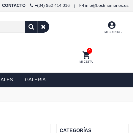
CONTACTO
+(34) 952 414 016
info@bestmemories.es
|
MI CUENTA
0
MI CESTA
NALES
GALERIA
CATEGORÍAS