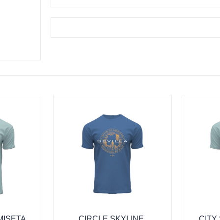
MISETA
CIRCLE SKYLINE,
CITY