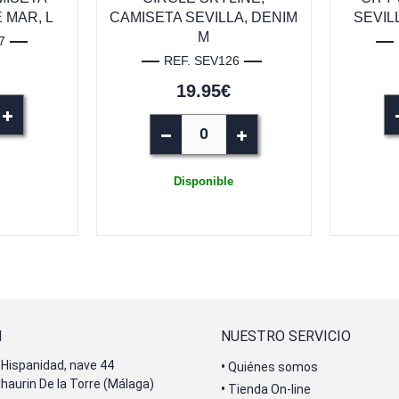
 MAR, L
CAMISETA SEVILLA, DENIM
SEVIL
M
7
REF. SEV126
19.95€
Disponible
N
NUESTRO SERVICIO
Hispanidad, nave 44
•
Quiénes somos
lhaurin De la Torre (Málaga)
•
Tienda On-line