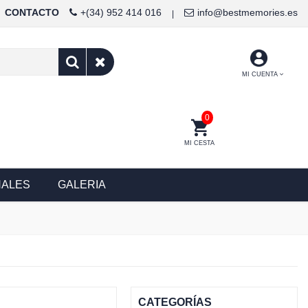
CONTACTO
+(34) 952 414 016
info@bestmemories.es
|
MI CUENTA
0
MI CESTA
NALES
GALERIA
CATEGORÍAS