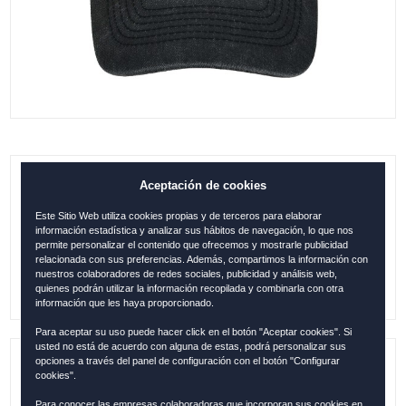
Aceptación de cookies
GORRA BARCELONA 1982 DE LUXE -
NEGRA
Este Sitio Web utiliza cookies propias y de terceros para elaborar
información estadística y analizar sus hábitos de navegación, lo que nos
0.00
€
permite personalizar el contenido que ofrecemos y mostrarle publicidad
relacionada con sus preferencias. Además, compartimos la información con
nuestros colaboradores de redes sociales, publicidad y análisis web,
quienes podrán utilizar la información recopilada y combinarla con otra
información que les haya proporcionado.
Para aceptar su uso puede hacer click en el botón "Aceptar cookies". Si
usted no está de acuerdo con alguna de estas, podrá personalizar sus
opciones a través del panel de configuración con el botón "Configurar
Referencia:
BAR12165
cookies".
Para conocer las empresas colaboradoras que incorporan sus cookies en