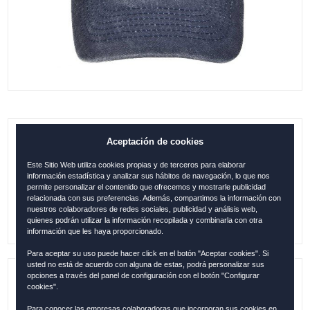
Aceptación de cookies
GORRA BARCELONA CLASSIC PARCHE
AZUL
Este Sitio Web utiliza cookies propias y de terceros para elaborar
información estadística y analizar sus hábitos de navegación, lo que nos
0.00
€
permite personalizar el contenido que ofrecemos y mostrarle publicidad
relacionada con sus preferencias. Además, compartimos la información con
nuestros colaboradores de redes sociales, publicidad y análisis web,
quienes podrán utilizar la información recopilada y combinarla con otra
información que les haya proporcionado.
Para aceptar su uso puede hacer click en el botón "Aceptar cookies". Si
usted no está de acuerdo con alguna de estas, podrá personalizar sus
opciones a través del panel de configuración con el botón "Configurar
Referencia:
BAR1283
cookies".
Para conocer las empresas colaboradoras que incorporan sus cookies en