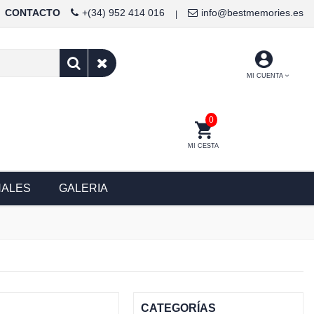
CONTACTO
+(34) 952 414 016
info@bestmemories.es
|
MI CUENTA
0
MI CESTA
NALES
GALERIA
CATEGORÍAS