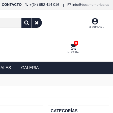
CONTACTO
+(34) 952 414 016
info@bestmemories.es
|
MI CUENTA
0
MI CESTA
NALES
GALERIA
CATEGORÍAS