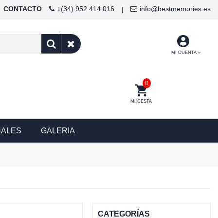
CONTACTO
+(34) 952 414 016
info@bestmemories.es
|
MI CUENTA
0
MI CESTA
NALES
GALERIA
CATEGORÍAS