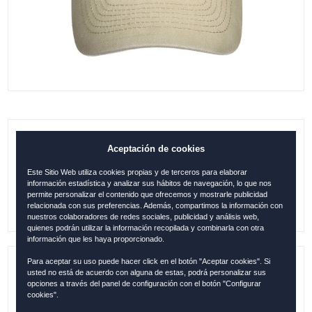
GORRA CÁDIZ PARCHE BEIGE
Aceptación de cookies
Este Sitio Web utiliza cookies propias y de terceros para elaborar
15.95
€
información estadística y analizar sus hábitos de navegación, lo que nos
permite personalizar el contenido que ofrecemos y mostrarle publicidad
relacionada con sus preferencias. Además, compartimos la información con
nuestros colaboradores de redes sociales, publicidad y análisis web,
quienes podrán utilizar la información recopilada y combinarla con otra
información que les haya proporcionado.
Para aceptar su uso puede hacer click en el botón "Aceptar cookies". Si
usted no está de acuerdo con alguna de estas, podrá personalizar sus
Referencia:
CAD1239
opciones a través del panel de configuración con el botón "Configurar
cookies".
Descripción:
Original Robin Ruth / 100 % Algodón/ Talla