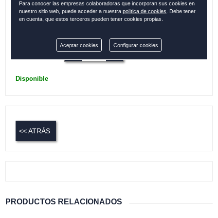
Para conocer las empresas colaboradoras que incorporan sus cookies en
única
nuestro sitio web, puede acceder a nuestra
política de cookies
. Debe tener
en cuenta, que estos terceros pueden tener cookies propias.
Colección:
CÁDIZ
Aceptar cookies
Configurar cookies
Cantidad:
Disponible
<< ATRÁS
PRODUCTOS RELACIONADOS