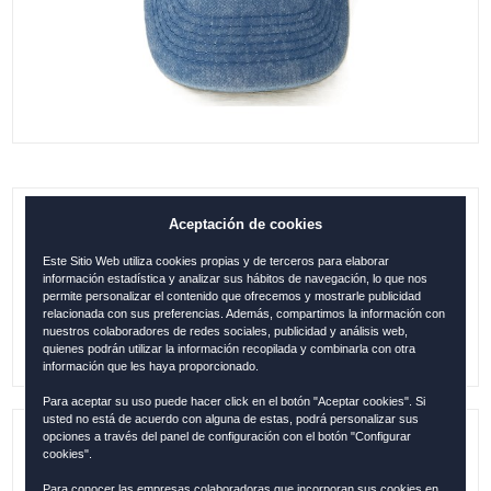
Aceptación de cookies
GORRA CALA MILLOR CLASSIC AZUL
(ESP12232)
Este Sitio Web utiliza cookies propias y de terceros para elaborar
información estadística y analizar sus hábitos de navegación, lo que nos
0.00
€
permite personalizar el contenido que ofrecemos y mostrarle publicidad
relacionada con sus preferencias. Además, compartimos la información con
nuestros colaboradores de redes sociales, publicidad y análisis web,
quienes podrán utilizar la información recopilada y combinarla con otra
información que les haya proporcionado.
Para aceptar su uso puede hacer click en el botón "Aceptar cookies". Si
usted no está de acuerdo con alguna de estas, podrá personalizar sus
opciones a través del panel de configuración con el botón "Configurar
Referencia:
CAL1203
cookies".
Para conocer las empresas colaboradoras que incorporan sus cookies en