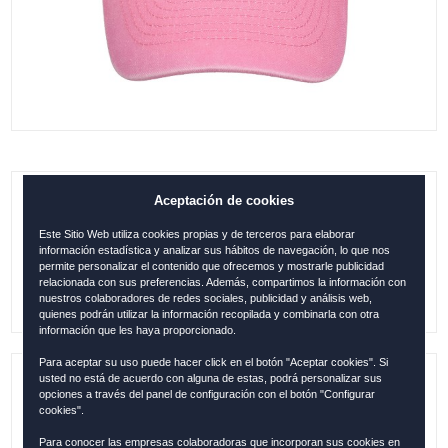
Aceptación de cookies
GORRA CÓRDOBA STAMP DENIM ROSA
Este Sitio Web utiliza cookies propias y de terceros para elaborar
0.00
€
información estadística y analizar sus hábitos de navegación, lo que nos
permite personalizar el contenido que ofrecemos y mostrarle publicidad
relacionada con sus preferencias. Además, compartimos la información con
nuestros colaboradores de redes sociales, publicidad y análisis web,
quienes podrán utilizar la información recopilada y combinarla con otra
información que les haya proporcionado.
Para aceptar su uso puede hacer click en el botón "Aceptar cookies". Si
usted no está de acuerdo con alguna de estas, podrá personalizar sus
Referencia:
COR1246
opciones a través del panel de configuración con el botón "Configurar
cookies".
Colección:
CORDOBA
Para conocer las empresas colaboradoras que incorporan sus cookies en