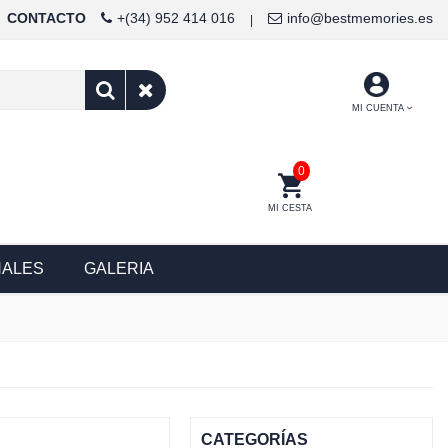
CONTACTO
+(34) 952 414 016
info@bestmemories.es
|
MI CUENTA
0
MI CESTA
NALES
GALERIA
CATEGORÍAS