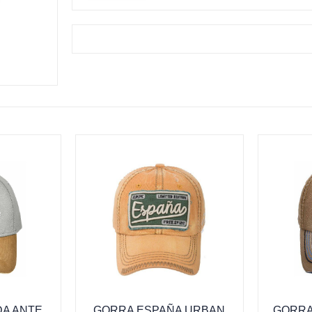
A ANTE
GORRA ESPAÑA URBAN
GORRA 