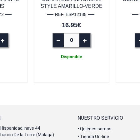
IS
STYLE AMARILLO-VERDE
72
REF. ESP12185
16.95€
Disponible
N
NUESTRO SERVICIO
Hispanidad, nave 44
•
Quiénes somos
lhaurin De la Torre (Málaga)
•
Tienda On-line