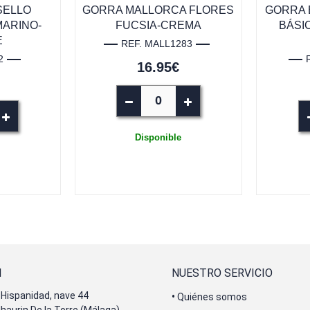
SELLO
GORRA MALLORCA FLORES
GORRA 
MARINO-
FUCSIA-CREMA
BÁSI
E
REF. MALL1283
2
16.95€
Disponible
N
NUESTRO SERVICIO
Hispanidad, nave 44
•
Quiénes somos