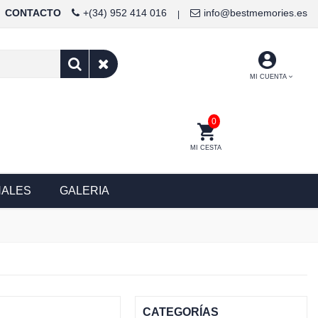
CONTACTO
+(34) 952 414 016
info@bestmemories.es
|
MI CUENTA
0
MI CESTA
NALES
GALERIA
CATEGORÍAS