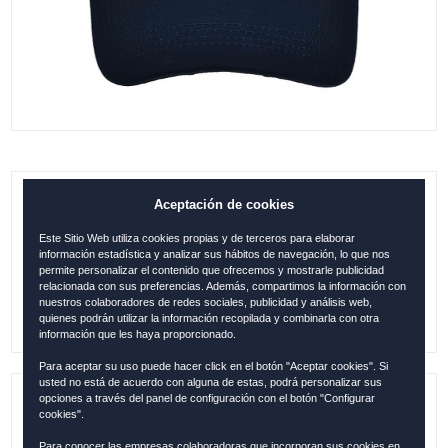
Aceptación de cookies
GORRA ESPAÑA URBAN PREMIUM
GRIS-AZUL
Este Sitio Web utiliza cookies propias y de terceros para elaborar
información estadística y analizar sus hábitos de navegación, lo que nos
0.00
€
permite personalizar el contenido que ofrecemos y mostrarle publicidad
relacionada con sus preferencias. Además, compartimos la información con
nuestros colaboradores de redes sociales, publicidad y análisis web,
quienes podrán utilizar la información recopilada y combinarla con otra
información que les haya proporcionado.
Para aceptar su uso puede hacer click en el botón "Aceptar cookies". Si
usted no está de acuerdo con alguna de estas, podrá personalizar sus
opciones a través del panel de configuración con el botón "Configurar
Referencia:
ESP12422
cookies".
Para conocer las empresas colaboradoras que incorporan sus cookies en