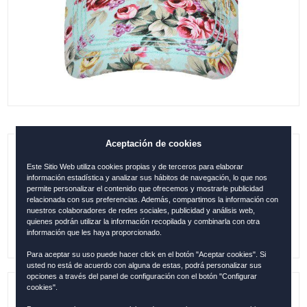
Aceptación de cookies
GORRA ESPAÑA VISERA FLORES
Este Sitio Web utiliza cookies propias y de terceros para elaborar
BEIGE-TURQUESA
información estadística y analizar sus hábitos de navegación, lo que nos
permite personalizar el contenido que ofrecemos y mostrarle publicidad
relacionada con sus preferencias. Además, compartimos la información con
0.00
€
nuestros colaboradores de redes sociales, publicidad y análisis web,
quienes podrán utilizar la información recopilada y combinarla con otra
información que les haya proporcionado.
Para aceptar su uso puede hacer click en el botón "Aceptar cookies". Si
usted no está de acuerdo con alguna de estas, podrá personalizar sus
opciones a través del panel de configuración con el botón "Configurar
cookies".
Referencia:
ESP12320