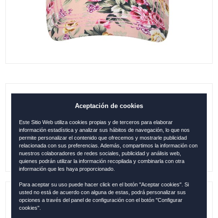
GORRA GRANADA VISERA ROSAS
Aceptación de cookies
BEIGE-ROSAS
Este Sitio Web utiliza cookies propias y de terceros para elaborar
información estadística y analizar sus hábitos de navegación, lo que nos
15.95
€
permite personalizar el contenido que ofrecemos y mostrarle publicidad
relacionada con sus preferencias. Además, compartimos la información con
nuestros colaboradores de redes sociales, publicidad y análisis web,
quienes podrán utilizar la información recopilada y combinarla con otra
información que les haya proporcionado.
Para aceptar su uso puede hacer click en el botón "Aceptar cookies". Si
usted no está de acuerdo con alguna de estas, podrá personalizar sus
opciones a través del panel de configuración con el botón "Configurar
Referencia:
GRA1269
cookies".