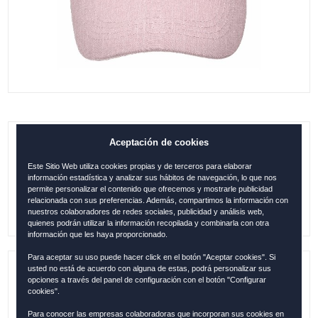
Aceptación de cookies
GORRA IBIZA CLASSIC ROSA
Este Sitio Web utiliza cookies propias y de terceros para elaborar
0.00
€
información estadística y analizar sus hábitos de navegación, lo que nos
permite personalizar el contenido que ofrecemos y mostrarle publicidad
relacionada con sus preferencias. Además, compartimos la información con
nuestros colaboradores de redes sociales, publicidad y análisis web,
quienes podrán utilizar la información recopilada y combinarla con otra
información que les haya proporcionado.
Para aceptar su uso puede hacer click en el botón "Aceptar cookies". Si
usted no está de acuerdo con alguna de estas, podrá personalizar sus
Referencia:
IBI1243
opciones a través del panel de configuración con el botón "Configurar
cookies".
Colección:
IBIZA
Para conocer las empresas colaboradoras que incorporan sus cookies en