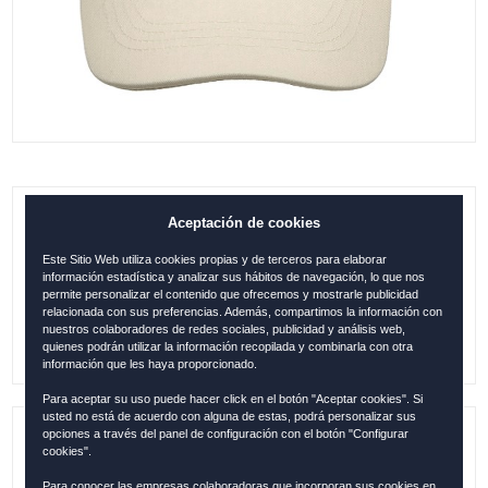
Aceptación de cookies
GORRA INFANTIL BARCELONA OSITO
BEIGE
Este Sitio Web utiliza cookies propias y de terceros para elaborar
información estadística y analizar sus hábitos de navegación, lo que nos
0.00
€
permite personalizar el contenido que ofrecemos y mostrarle publicidad
relacionada con sus preferencias. Además, compartimos la información con
nuestros colaboradores de redes sociales, publicidad y análisis web,
quienes podrán utilizar la información recopilada y combinarla con otra
información que les haya proporcionado.
Para aceptar su uso puede hacer click en el botón "Aceptar cookies". Si
usted no está de acuerdo con alguna de estas, podrá personalizar sus
opciones a través del panel de configuración con el botón "Configurar
Referencia:
BAR12204
cookies".
Para conocer las empresas colaboradoras que incorporan sus cookies en