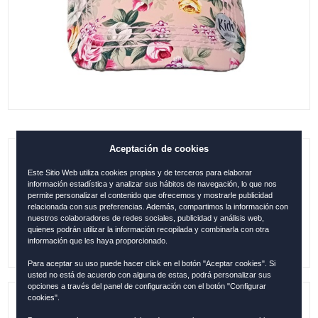
Aceptación de cookies
GORRA INFANTIL MARBELLA VISERA
Este Sitio Web utiliza cookies propias y de terceros para elaborar
TURQUESA (ESP12404)
información estadística y analizar sus hábitos de navegación, lo que nos
permite personalizar el contenido que ofrecemos y mostrarle publicidad
relacionada con sus preferencias. Además, compartimos la información con
0.00
€
nuestros colaboradores de redes sociales, publicidad y análisis web,
quienes podrán utilizar la información recopilada y combinarla con otra
información que les haya proporcionado.
Para aceptar su uso puede hacer click en el botón "Aceptar cookies". Si
usted no está de acuerdo con alguna de estas, podrá personalizar sus
opciones a través del panel de configuración con el botón "Configurar
cookies".
Referencia:
MAR1279