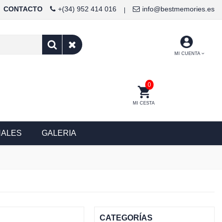
CONTACTO
+(34) 952 414 016
info@bestmemories.es
|
MI CUENTA
0
MI CESTA
NALES
GALERIA
CATEGORÍAS