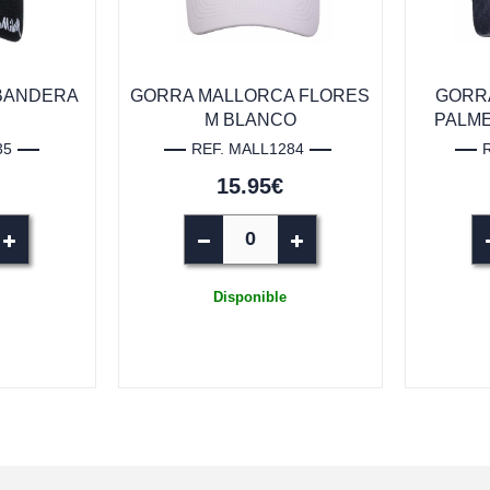
BANDERA
GORRA MALLORCA FLORES
GORRA
M BLANCO
PALME
35
REF. MALL1284
15.95€
Disponible