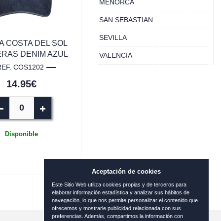
MENORCA
SAN SEBASTIAN
SEVILLA
 COSTA DEL SOL
RAS DENIM AZUL
VALENCIA
REF. COS1202
14.95€
Disponible
Aceptación de cookies
Este Sitio Web utiliza cookies propias y de terceros para
elaborar información estadística y analizar sus hábitos de
navegación, lo que nos permite personalizar el contenido que
ofrecemos y mostrarle publicidad relacionada con sus
preferencias. Además, compartimos la información con