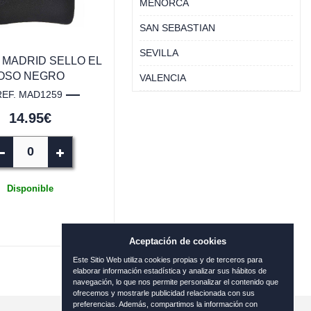
MENORCA
SAN SEBASTIAN
SEVILLA
MADRID SELLO EL
OSO NEGRO
VALENCIA
REF. MAD1259
14.95€
Disponible
Aceptación de cookies
Este Sitio Web utiliza cookies propias y de terceros para
elaborar información estadística y analizar sus hábitos de
navegación, lo que nos permite personalizar el contenido que
ofrecemos y mostrarle publicidad relacionada con sus
preferencias. Además, compartimos la información con