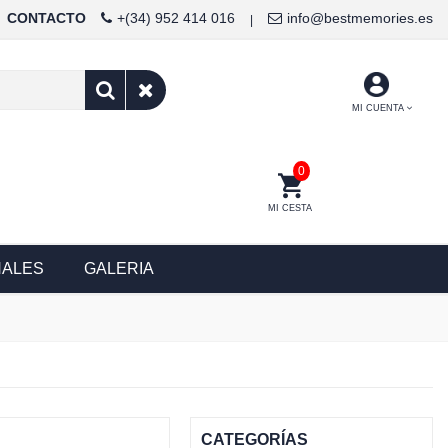
CONTACTO
+(34) 952 414 016
info@bestmemories.es
|
MI CUENTA
0
MI CESTA
NALES
GALERIA
CATEGORÍAS