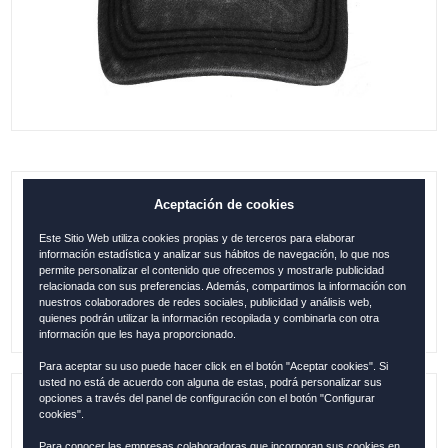
Aceptación de cookies
GORRA MADRID ESTILO URBANO
NEGRO
Este Sitio Web utiliza cookies propias y de terceros para elaborar
información estadística y analizar sus hábitos de navegación, lo que nos
0.00
€
permite personalizar el contenido que ofrecemos y mostrarle publicidad
relacionada con sus preferencias. Además, compartimos la información con
nuestros colaboradores de redes sociales, publicidad y análisis web,
quienes podrán utilizar la información recopilada y combinarla con otra
información que les haya proporcionado.
Para aceptar su uso puede hacer click en el botón "Aceptar cookies". Si
usted no está de acuerdo con alguna de estas, podrá personalizar sus
opciones a través del panel de configuración con el botón "Configurar
Referencia:
MAD12115
cookies".
Para conocer las empresas colaboradoras que incorporan sus cookies en