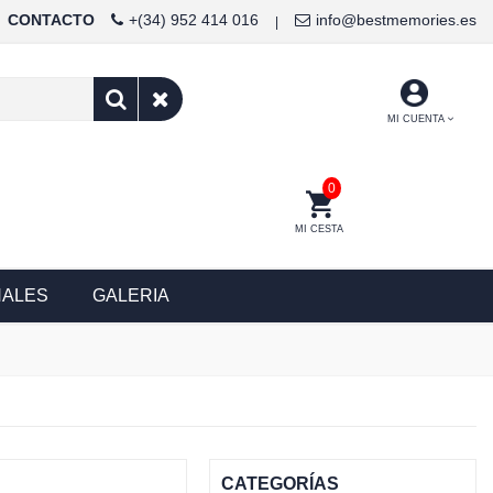
CONTACTO
+(34) 952 414 016
info@bestmemories.es
|
MI CUENTA
0
MI CESTA
NALES
GALERIA
CATEGORÍAS