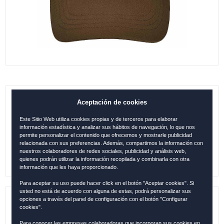
Aceptación de cookies
GORRA MÁLAGA METROPOLITANA
MARRÓN
Este Sitio Web utiliza cookies propias y de terceros para elaborar
información estadística y analizar sus hábitos de navegación, lo que nos
0.00
€
permite personalizar el contenido que ofrecemos y mostrarle publicidad
relacionada con sus preferencias. Además, compartimos la información con
nuestros colaboradores de redes sociales, publicidad y análisis web,
quienes podrán utilizar la información recopilada y combinarla con otra
información que les haya proporcionado.
Para aceptar su uso puede hacer click en el botón "Aceptar cookies". Si
usted no está de acuerdo con alguna de estas, podrá personalizar sus
opciones a través del panel de configuración con el botón "Configurar
Referencia:
MAL1289
cookies".
Para conocer las empresas colaboradoras que incorporan sus cookies en