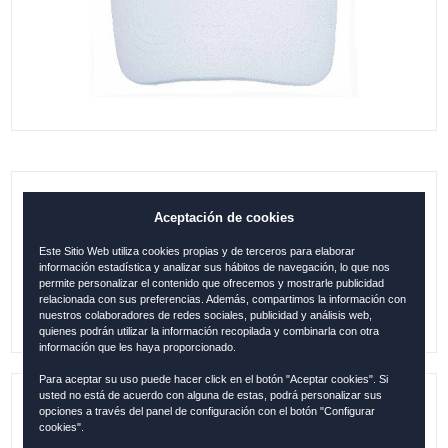
GORRA MÁLAGA SELLO PATCH
Aceptación de cookies
BLANCO
Este Sitio Web utiliza cookies propias y de terceros para elaborar
información estadística y analizar sus hábitos de navegación, lo que nos
14.95
€
permite personalizar el contenido que ofrecemos y mostrarle publicidad
relacionada con sus preferencias. Además, compartimos la información con
nuestros colaboradores de redes sociales, publicidad y análisis web,
quienes podrán utilizar la información recopilada y combinarla con otra
información que les haya proporcionado.
Para aceptar su uso puede hacer click en el botón "Aceptar cookies". Si
usted no está de acuerdo con alguna de estas, podrá personalizar sus
opciones a través del panel de configuración con el botón "Configurar
Referencia:
MAL1260
cookies".