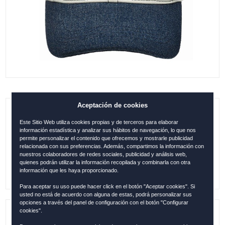
Aceptación de cookies
GORRA MALLORCA COMBI PATCH 1972
Este Sitio Web utiliza cookies propias y de terceros para elaborar
CREMA-AZUL
información estadística y analizar sus hábitos de navegación, lo que nos
permite personalizar el contenido que ofrecemos y mostrarle publicidad
relacionada con sus preferencias. Además, compartimos la información con
0.00
€
nuestros colaboradores de redes sociales, publicidad y análisis web,
quienes podrán utilizar la información recopilada y combinarla con otra
información que les haya proporcionado.
Para aceptar su uso puede hacer click en el botón "Aceptar cookies". Si
usted no está de acuerdo con alguna de estas, podrá personalizar sus
opciones a través del panel de configuración con el botón "Configurar
cookies".
Referencia:
MALL12130