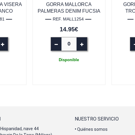
A VISERA
GORRA MALLORCA
GORR
LANCO
PALMERAS DENIM FUCSIA
TRO
81
REF. MALL1254
14.95€
Disponible
N
NUESTRO SERVICIO
Hispanidad, nave 44
•
Quiénes somos