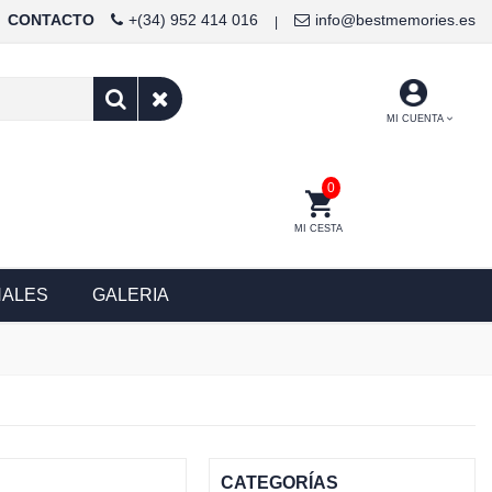
CONTACTO
+(34) 952 414 016
info@bestmemories.es
|
MI CUENTA
0
MI CESTA
NALES
GALERIA
CATEGORÍAS