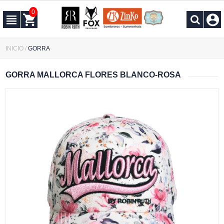
0
INICIO
/
GORRA
GORRA MALLORCA FLORES BLANCO-ROSA