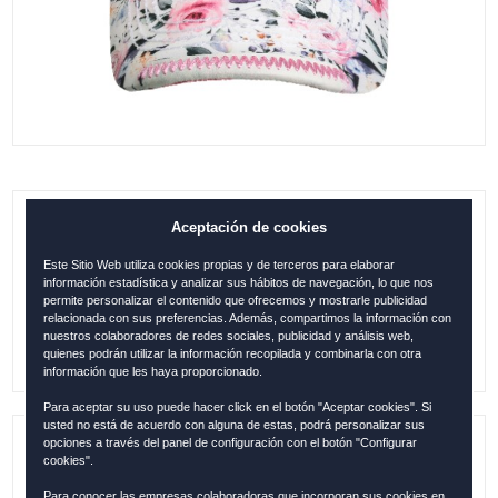
Aceptación de cookies
GORRA MALLORCA FLORES BLANCO-
ROSA
Este Sitio Web utiliza cookies propias y de terceros para elaborar
información estadística y analizar sus hábitos de navegación, lo que nos
0.00
€
permite personalizar el contenido que ofrecemos y mostrarle publicidad
relacionada con sus preferencias. Además, compartimos la información con
nuestros colaboradores de redes sociales, publicidad y análisis web,
quienes podrán utilizar la información recopilada y combinarla con otra
información que les haya proporcionado.
Para aceptar su uso puede hacer click en el botón "Aceptar cookies". Si
usted no está de acuerdo con alguna de estas, podrá personalizar sus
opciones a través del panel de configuración con el botón "Configurar
Referencia:
MALL1267
cookies".
Para conocer las empresas colaboradoras que incorporan sus cookies en