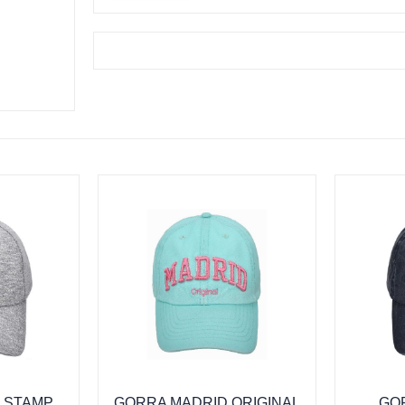
 STAMP
GORRA MADRID ORIGINAL
GO