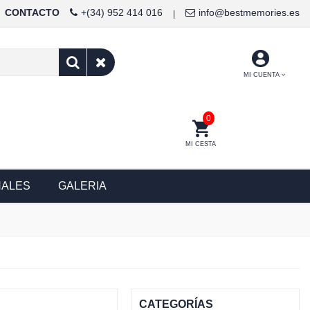
CONTACTO
+(34) 952 414 016
info@bestmemories.es
|
MI CUENTA
0
MI CESTA
NALES
GALERIA
CATEGORÍAS