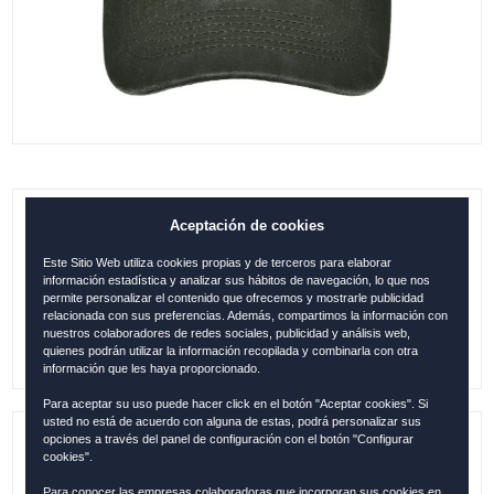
Aceptación de cookies
GORRA MALLORCA PARCHE RED.
KHAKI-VERDE
Este Sitio Web utiliza cookies propias y de terceros para elaborar
información estadística y analizar sus hábitos de navegación, lo que nos
0.00
€
permite personalizar el contenido que ofrecemos y mostrarle publicidad
relacionada con sus preferencias. Además, compartimos la información con
nuestros colaboradores de redes sociales, publicidad y análisis web,
quienes podrán utilizar la información recopilada y combinarla con otra
información que les haya proporcionado.
Para aceptar su uso puede hacer click en el botón "Aceptar cookies". Si
usted no está de acuerdo con alguna de estas, podrá personalizar sus
opciones a través del panel de configuración con el botón "Configurar
Referencia:
MALL12136
cookies".
Para conocer las empresas colaboradoras que incorporan sus cookies en