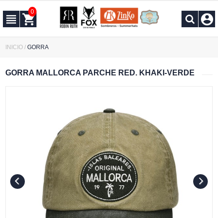
0
INICIO
/
GORRA
GORRA MALLORCA PARCHE RED. KHAKI-VERDE