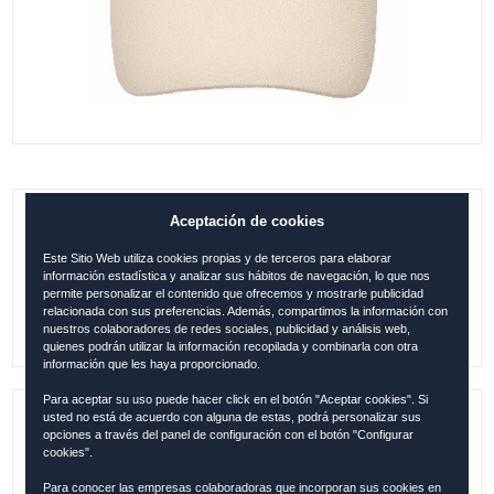
Aceptación de cookies
GORRA MALLORCA STAMP BEIGE
Este Sitio Web utiliza cookies propias y de terceros para elaborar
0.00
€
información estadística y analizar sus hábitos de navegación, lo que nos
permite personalizar el contenido que ofrecemos y mostrarle publicidad
relacionada con sus preferencias. Además, compartimos la información con
nuestros colaboradores de redes sociales, publicidad y análisis web,
quienes podrán utilizar la información recopilada y combinarla con otra
información que les haya proporcionado.
Para aceptar su uso puede hacer click en el botón "Aceptar cookies". Si
usted no está de acuerdo con alguna de estas, podrá personalizar sus
Referencia:
MALL1248
opciones a través del panel de configuración con el botón "Configurar
cookies".
Colección:
MALLORCA
Para conocer las empresas colaboradoras que incorporan sus cookies en